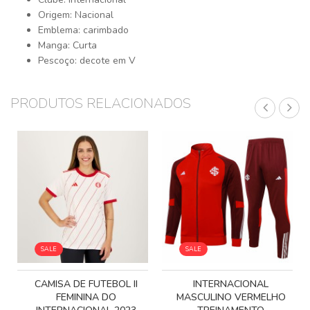
Origem: Nacional
Emblema: carimbado
Manga: Curta
Pescoço: decote em V
PRODUTOS RELACIONADOS
SALE
SALE
L
CAMISA DE FUTEBOL II
INTERNACIONAL
FEMININA DO
MASCULINO VERMELHO