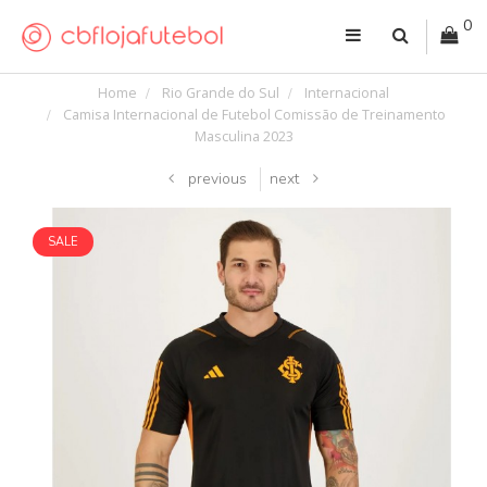
0
Home
Rio Grande do Sul
Internacional
Camisa Internacional de Futebol Comissão de Treinamento
Masculina 2023
previous
next
SALE