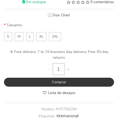
Em estoque
0 comentários
Size Chart
Tamanho
S
M
L
XL
2XL
✈️ Free delivery. 7 to 15 business day delivery. Free 30-day
returns
-
+
Comprar
Lista de desejos
Modelo:
INTETRJ23M
Internacional
Etiquetas: