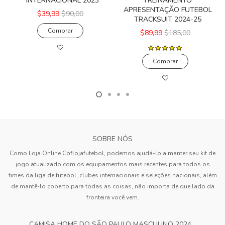
INTERNACIONAL 2023
TREINAMENTO
APRESENTAÇÃO FUTEBOL
$39,99
$90,00
TRACKSUIT 2024-25
Comprar
$89,99
$185,00
Comprar
SOBRE NÓS
Como Loja Online Cbflojafutebol, podemos ajudá-lo a manter seu kit de
jogo atualizado com os equipamentos mais recentes para todos os
times da liga de futebol, clubes internacionais e seleções nacionais, além
de mantê-lo coberto para todas as coisas, não importa de que lado da
fronteira você vem.
CAMISA HOME DO SÃO PAULO MASCULINO 2024...