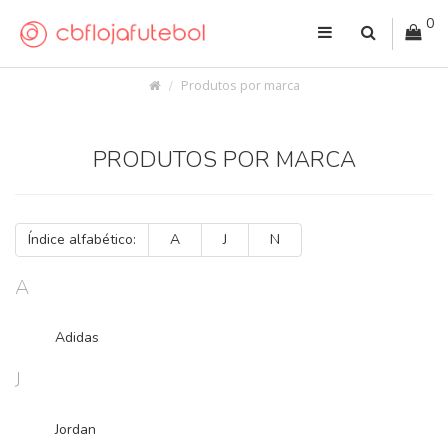
0
Produtos por marca
PRODUTOS POR MARCA
Índice alfabético:
A
J
N
A
Adidas
J
Jordan