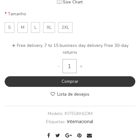
Size Chart
Tamanho
S
M
L
XL
2XL
✈️ Free delivery. 7 to 15 business day delivery. Free 30-day
returns
-
+
Comprar
Lista de desejos
Modelo:
INTEGKHJ23M
Internacional
Etiquetas: