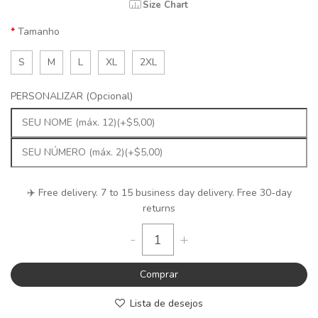
Size Chart
Tamanho
S
M
L
XL
2XL
PERSONALIZAR (Opcional)
✈️ Free delivery. 7 to 15 business day delivery. Free 30-day
returns
-
+
Comprar
Lista de desejos