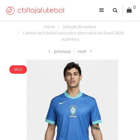
0
Home
Seleção Brasileira
Camisa de futebol masculina alternativa do Brasil 2024
autêntica
previous
next
SALE