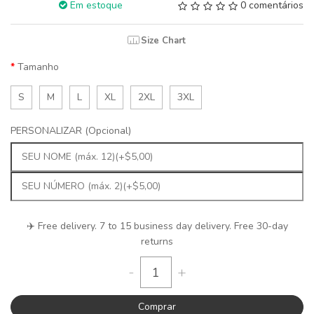
Em estoque
0 comentários
Size Chart
Tamanho
S
M
L
XL
2XL
3XL
PERSONALIZAR (Opcional)
✈️ Free delivery. 7 to 15 business day delivery. Free 30-day
returns
-
+
Comprar