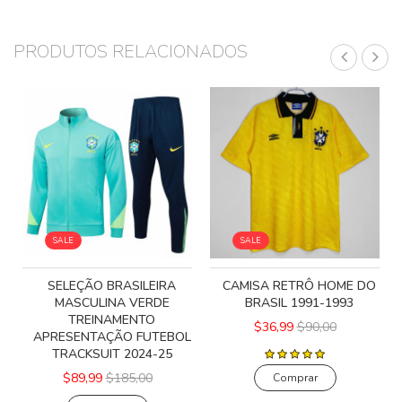
PRODUTOS RELACIONADOS
SALE
SALE
SELEÇÃO BRASILEIRA
CAMISA RETRÔ HOME DO
O
MASCULINA VERDE
BRASIL 1991-1993
TREINAMENTO
$36,99
$90,00
APRESENTAÇÃO FUTEBOL
TRACKSUIT 2024-25
$89,99
$185,00
Comprar