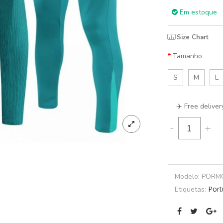
Em estoque
Size Chart
Tamanho
S
M
L
✈️ Free deliver
-
+
Modelo:
PORM
Port
Etiquetas: