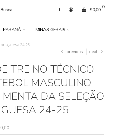
0
Busca
$0,00
PARANÁ
MINAS GERAIS
portuguesa 24-25
previous
next
DE TREINO TÉCNICO
TEBOL MASCULINO
 MENTA DA SELEÇÃO
GUESA 24-25
0,00