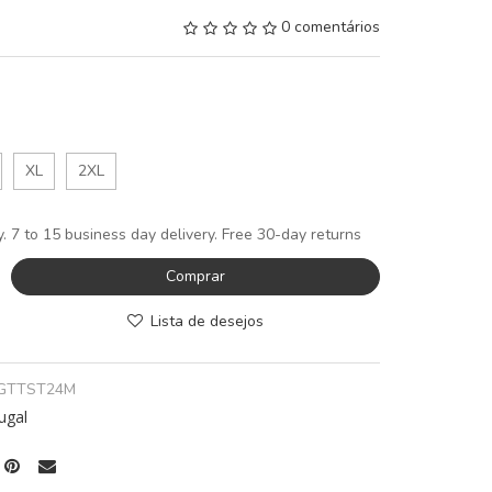
0 comentários
XL
2XL
y. 7 to 15 business day delivery. Free 30-day returns
Comprar
Lista de desejos
GTTST24M
ugal