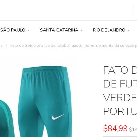
SÃO PAULO
SANTA CATARINA
RIO DE JANEIRO
al
Fato de treino técnico de futebol masculino verde menta da seleção 
FATO 
DE FU
VERDE
PORTU
$84,99
$18