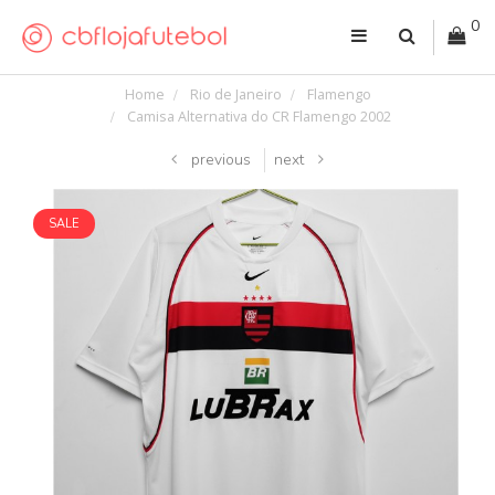
0
Home
Rio de Janeiro
Flamengo
Camisa Alternativa do CR Flamengo 2002
previous
next
SALE