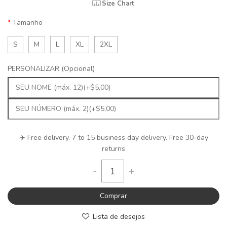
Size Chart
Tamanho
S
M
L
XL
2XL
PERSONALIZAR (Opcional)
✈️ Free delivery. 7 to 15 business day delivery. Free 30-day
returns
-
+
Comprar
Lista de desejos