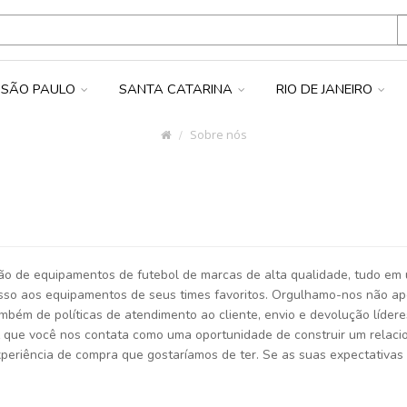
SÃO PAULO
SANTA CATARINA
RIO DE JANEIRO
Sobre nós
ão de equipamentos de futebol de marcas de alta qualidade, tudo em
esso aos equipamentos de seus times favoritos. Orgulhamo-nos não a
ambém de políticas de atendimento ao cliente, envio e devolução líde
z que você nos contata como uma oportunidade de construir um rela
xperiência de compra que gostaríamos de ter. Se as suas expectativas