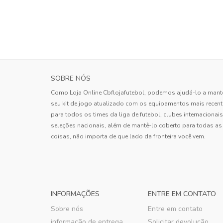
SOBRE NÓS
Como Loja Online Cbflojafutebol, podemos ajudá-lo a mant
seu kit de jogo atualizado com os equipamentos mais recen
para todos os times da liga de futebol, clubes internacionais
seleções nacionais, além de mantê-lo coberto para todas as
coisas, não importa de que lado da fronteira você vem.
INFORMAÇÕES
ENTRE EM CONTATO
Sobre nós
Entre em contato
informação de entrega
Solicitar devolução