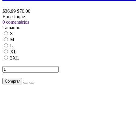
$36,99
$70,00
Em estoque
0 comentários
Tamanho
S
M
L
XL
2XL
-
+
Comprar