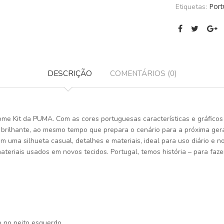
Port
Etiquetas:
DESCRIÇÃO
COMENTÁRIOS (0)
Home Kit da PUMA. Com as cores portuguesas características e gráfic
rilhante, ao mesmo tempo que prepara o cenário para a próxima geraçã
uma silhueta casual, detalhes e materiais, ideal para uso diário e no 
eriais usados ​​em novos tecidos. Portugal, temos história – para faze
o no peito esquerdo