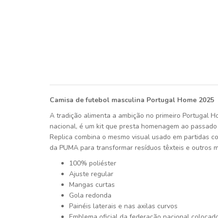
Camisa de futebol masculina Portugal Home 2025
A tradição alimenta a ambição no primeiro Portugal 
nacional, é um kit que presta homenagem ao passado b
Replica combina o mesmo visual usado em partidas com 
da PUMA para transformar resíduos têxteis e outros mat
100% poliéster
Ajuste regular
Mangas curtas
Gola redonda
Painéis laterais e nas axilas curvos
Emblema oficial da federação nacional colocad