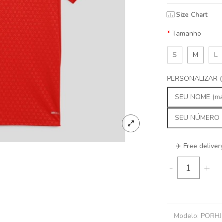
Size Chart
Tamanho
S
M
L
PERSONALIZAR (
✈️ Free deliver
-
+
Modelo:
PORHJ