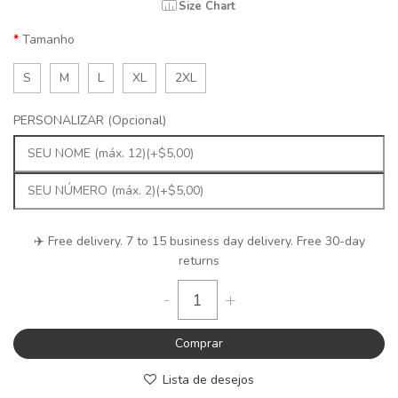
Size Chart
Tamanho
S
M
L
XL
2XL
PERSONALIZAR (Opcional)
✈️ Free delivery. 7 to 15 business day delivery. Free 30-day
returns
-
+
Comprar
Lista de desejos