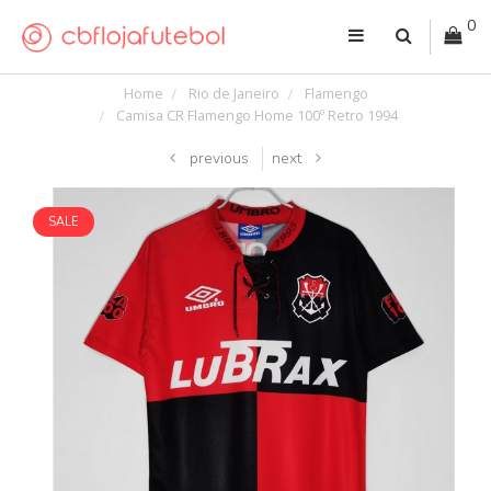
0
Home
Rio de Janeiro
Flamengo
Camisa CR Flamengo Home 100º Retro 1994
previous
next
SALE